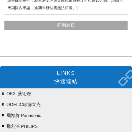
或是商品缺件，將無法受理退貨或視損毀程度折扣退款金額。
(
到貨七
天期限內申請，逾期未辦理將無法銷退。
)
回列表頁
LINKS
快速連結
OK3_藝術燈
ODELIC歐德立克
國際牌 Panasonic
飛利浦 PHILIPS